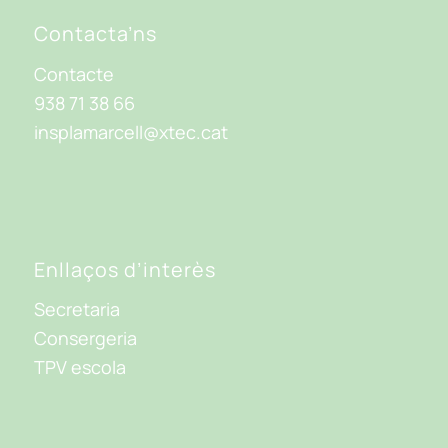
Contacta’ns
Contacte
938 71 38 66
insplamarcell@xtec.cat
Enllaços d’interès
Secretaria
Consergeria
TPV escola