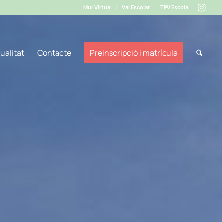
Mur Virtual
Val Escolar
TPV Escola
ualitat
Contacte
Preinscripció i matrícula