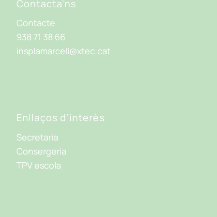
Contacta’ns
Contacte
938 71 38 66
insplamarcell@xtec.cat
Enllaços d’interès
Secretaria
Consergeria
TPV escola